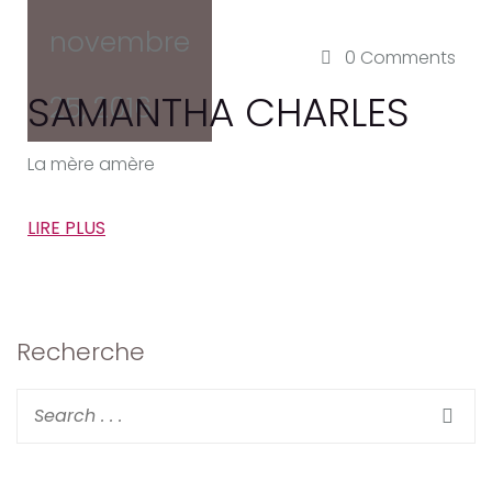
novembre
Decobulle
0
Comments
SAMANTHA CHARLES
25, 2016
La mère amère
LIRE PLUS
Recherche