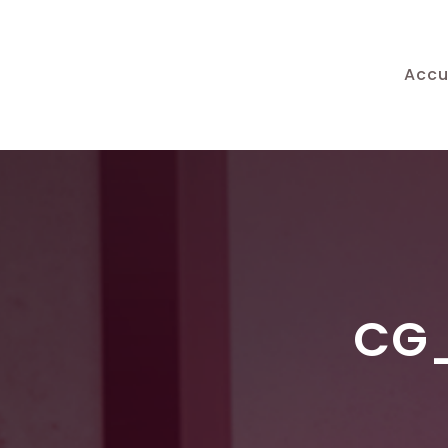
Accu
CG