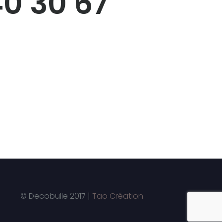
40 30 67
© Decobulle 2017 |
Tao Création